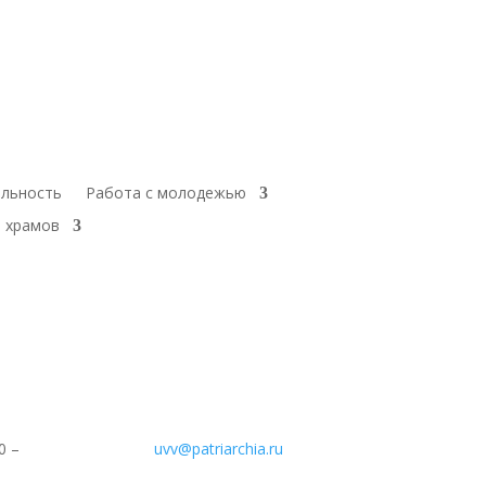
ельность
Работа с молодежью
 храмов
0 –
uvv@patriarchia.ru