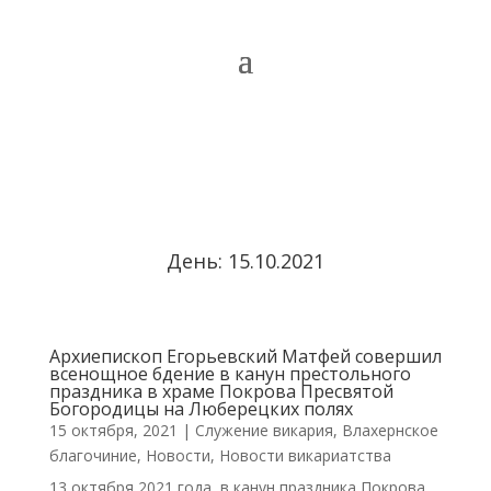
День:
15.10.2021
Архиепископ Егорьевский Матфей совершил
всенощное бдение в канун престольного
праздника в храме Покрова Пресвятой
Богородицы на Люберецких полях
15 октября, 2021
|
Cлужение викария
,
Влахернское
благочиние
,
Новости
,
Новости викариатства
13 октября 2021 года, в канун праздника Покрова