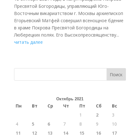
Пресвятой Богородицы, управляющий Юго-
Восточным викариатством г. Москвы архиепископ
Егорьевский Матфей совершил всенощное бдение
в храме Покрова Пресвятой Богородицы на
Люберецких полях. Его Высокопреосвященству...
читать далее
Поиск
Октябрь 2021
Пн
Вт
Ср
Чт
Пт
Сб
Вс
1
2
3
4
5
6
7
8
9
10
11
12
13
14
15
16
17