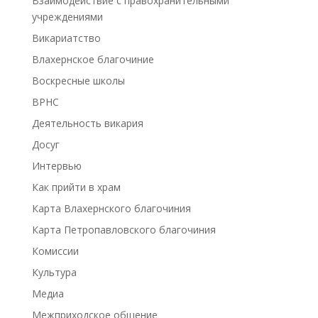
Взаимодействие с правохранительными
учреждениями
Викариатство
Влахернское благочиние
Воскресные школы
ВРНС
Деятельность викария
Досуг
Интервью
Как прийти в храм
Карта Влахернского благочиния
Карта Петропавловского благочиния
Комиссии
Культура
Медиа
Межприходское общение