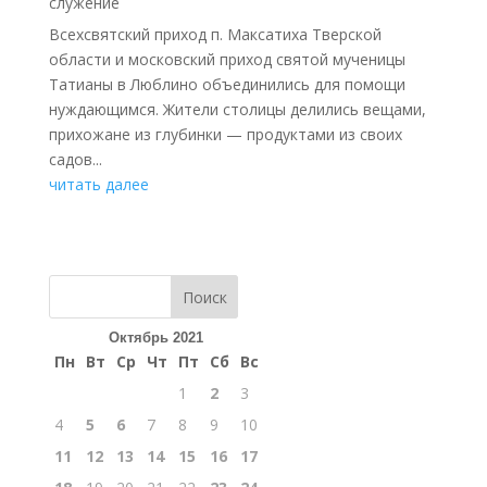
служение
Всехсвятский приход п. Максатиха Тверской
области и московский приход святой мученицы
Татианы в Люблино объединились для помощи
нуждающимся. Жители столицы делились вещами,
прихожане из глубинки — продуктами из своих
садов...
читать далее
Поиск
Октябрь 2021
Пн
Вт
Ср
Чт
Пт
Сб
Вс
1
2
3
4
5
6
7
8
9
10
11
12
13
14
15
16
17