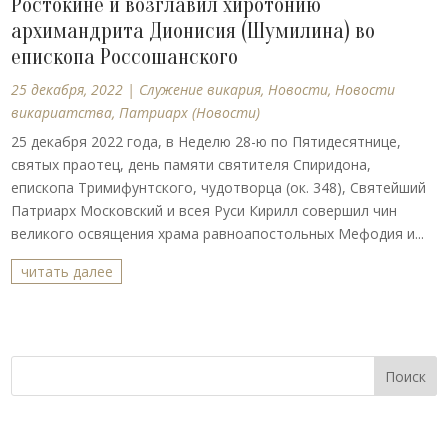
Ростокине и возглавил хиротонию
архимандрита Дионисия (Шумилина) во
епископа Россошанского
25 декабря, 2022
|
Cлужение викария
,
Новости
,
Новости
викариатства
,
Патриарх (Новости)
25 декабря 2022 года, в Неделю 28-ю по Пятидесятнице,
святых праотец, день памяти святителя Спиридона,
епископа Тримифунтского, чудотворца (ок. 348), Святейший
Патриарх Московский и всея Руси Кирилл совершил чин
великого освящения храма равноапостольных Мефодия и...
читать далее
Поиск