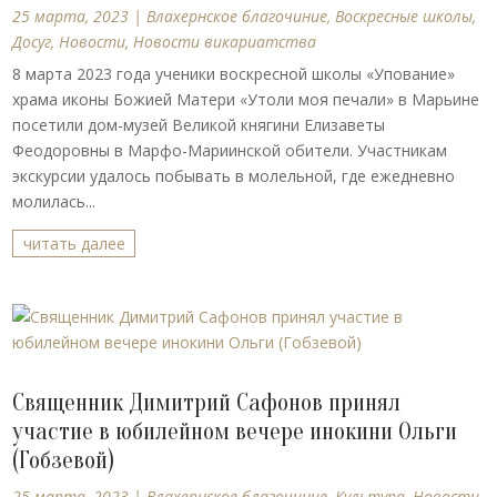
25 марта, 2023
|
Влахернское благочиние
,
Воскресные школы
,
Досуг
,
Новости
,
Новости викариатства
8 марта 2023 года ученики воскресной школы «Упование»
храма иконы Божией Матери «Утоли моя печали» в Марьине
посетили дом-музей Великой княгини Елизаветы
Феодоровны в Марфо-Мариинской обители. Участникам
экскурсии удалось побывать в молельной, где ежедневно
молилась...
читать далее
Священник Димитрий Сафонов принял
участие в юбилейном вечере инокини Ольги
(Гобзевой)
25 марта, 2023
|
Влахернское благочиние
,
Культура
,
Новости
,