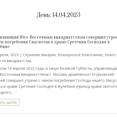
День:
14.04.2023
вляющий Юго-Восточным викариатством совершил утре
м погребения Спасителя в храме Сретения Господня в
ебине
реля, 2023
|
Cлужение викария
,
Влахернское благочиние
,
Новос
сти викариатства
ром 14 апреля 2023 года, в канун Великой Субботы, управляющи
Восточным викариатством г. Москвы архиепископ Егорьевский
ей совершил утреню с чином погребения Господа нашего Иисус
та в храме Сретения Господня в Жулебине (приход храма святог
дного...
ать далее