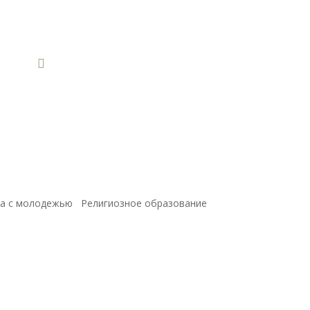

а с молодежью
Религиозное образование