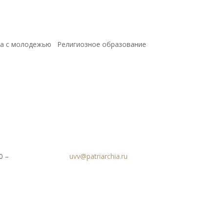
а с молодежью
Религиозное образование
0 –
uvv@patriarchia.ru