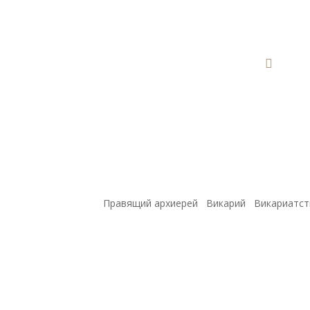

Правящий архиерей
Викарий
Викариатст