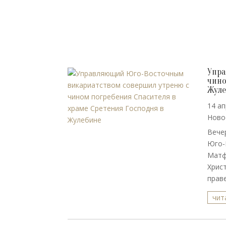
Упра
чино
Жул
14 ап
Ново
Вече
Юго-
Матф
Хрис
праве
чит