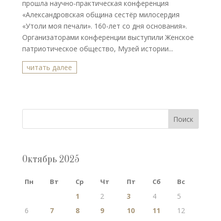
прошла научно-практическая конференция
«Александровская община сестёр милосердия
«Утоли моя печали». 160-лет со дня основания».
Организаторами конференции выступили Женское
патриотическое общество, Музей истории...
читать далее
Поиск
Октябрь 2025
Пн
Вт
Ср
Чт
Пт
Сб
Вс
1
2
3
4
5
6
7
8
9
10
11
12