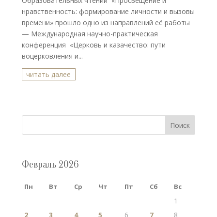
Образовательных чтений «Просвещение и
нравственность: формирование личности и вызовы
времени» прошло одно из направлений её работы
— Международная научно-практическая
конференция «Церковь и казачество: пути
воцерковления и...
читать далее
Поиск
Февраль 2026
Пн
Вт
Ср
Чт
Пт
Сб
Вс
1
2
3
4
5
6
7
8