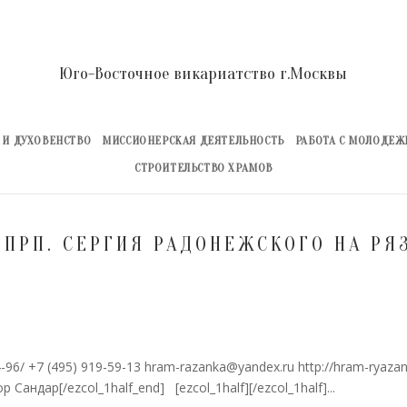
Юго-Восточное викариатство г.Москвы
 И ДУХОВЕНСТВО
МИССИОНЕРСКАЯ ДЕЯТЕЛЬНОСТЬ
РАБОТА С МОЛОДЕ
СТРОИТЕЛЬСТВО ХРАМОВ
 ПРП. СЕРГИЯ РАДОНЕЖСКОГО НА РЯ
54-96/ +7 (495) 919-59-13 hram-razanka@yandex.ru http://hram-ryazan
 Сандар[/ezcol_1half_end] [ezcol_1half][/ezcol_1half]...