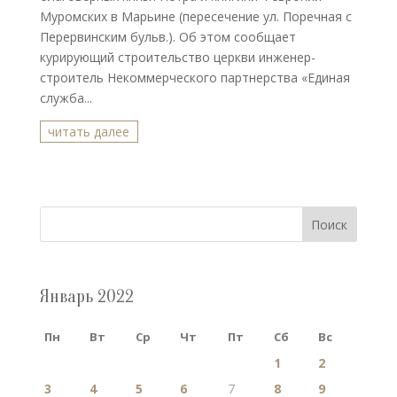
Муромских в Марьине (пересечение ул. Поречная с
Перервинским бульв.). Об этом сообщает
курирующий строительство церкви инженер-
строитель Некоммерческого партнерства «Единая
служба...
читать далее
Поиск
Январь 2022
Пн
Вт
Ср
Чт
Пт
Сб
Вс
1
2
3
4
5
6
7
8
9