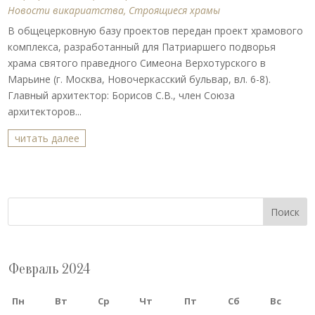
Новости викариатства
,
Строящиеся храмы
В общецерковную базу проектов передан проект храмового
комплекса, разработанный для Патриаршего подворья
храма святого праведного Симеона Верхотурского в
Марьине (г. Москва, Новочеркасский бульвар, вл. 6-8).
Главный архитектор: Борисов С.В., член Союза
архитекторов...
читать далее
Поиск
Февраль 2024
Пн
Вт
Ср
Чт
Пт
Сб
Вс